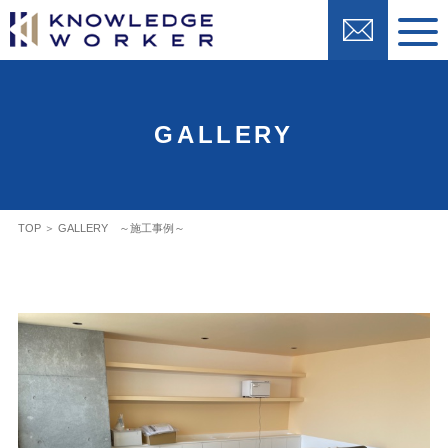
GALLERY
TOP
＞
GALLERY ～施工事例～